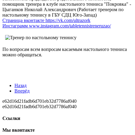
помощник тренера в клубе настольного тенниса "Покровка" -
Цыганков Николай Александрович
(Работает тренером по
настольному теннису в ГБУ СДЦ Юго-Запад)
Страница вконтакте https://vk.com/ultrazork
Инстаграмм www.instagram.com/tabletennistreneruzao/
По вопросам всем вопросам касаемым настольного тенниса
можно обращаться.
Назад
Вперёд
e62d16d21fadb6d701eb32d7786af040
e62d16d21fadb6d701eb32d7786af040
Ссылки
Мы вконтакте