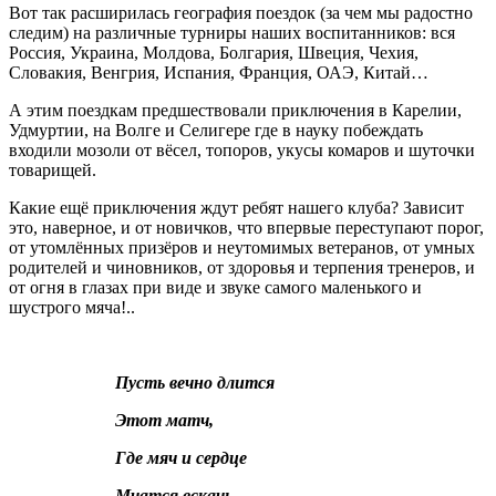
Вот так расширилась география поездок (за чем мы радостно
следим) на различные турниры наших воспитанников: вся
Россия, Украина, Молдова, Болгария, Швеция, Чехия,
Словакия, Венгрия, Испания, Франция, ОАЭ, Китай…
А этим поездкам предшествовали приключения в Карелии,
Удмуртии, на Волге и Селигере где в науку побеждать
входили мозоли от вёсел, топоров, укусы комаров и шуточки
товарищей.
Какие ещё приключения ждут ребят нашего клуба? Зависит
это, наверное, и от новичков, что впервые переступают порог,
от утомлённых призёров и неутомимых ветеранов, от умных
родителей и чиновников, от здоровья и терпения тренеров, и
от огня в глазах при виде и звуке самого маленького и
шустрого мяча!..
Пусть вечно длится
Этот матч,
Где мяч и сердце
Мчатся вскачь,