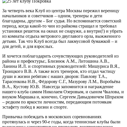
За четверть века Клуб из центра Москвы пережил вереницу
начальников и советчиков – одним, тренеры и дети
благодарны, другим – Бог судья. Но вспоминается советский
период, когда какой-то чин из райкома стращал и требовал
установки решеток на окнах не снаружи, а внутри(!) и убрать
из комнаты отдыха метрового двуглавого орла, выжженного
детьми. Так что Клуб всегда был лакмусовой бумажкой – и
для детей, и для взрослых.
И хочется поблагодарить сочувствующих руководителей из
района и префектуры:, Близнюк А.М., Литошина А.В.,
Ланина И.Л. и спортивных руководителей: Мишуриса В.Я.,
Троицкого В.В. А также всех тренеров, кто отдал частицу
души и жизни ребятам с наших дворов: Павлову Т.А.,
Тарасенкова Н.В., Фёдорову С.Г., Мазурову Л.М., Воробьёва
В.А., Кустову Ю.В. Навсегда запомнится и награждение
нашего клуба самим Николаем Озеровым, и сыном Чкалова, и
внуком Маршака и, конечно, Сергеем Давыдовичем Шпрахом
– редким по яркости личностям, передающим потомкам
эстафету побед в жизни и спорте.
Привычка побеждать в московских соревнованиях
протянулась и через 90-е годы, когда теннисные клубы были
вынуждены самостоятельно проводить внутригородское