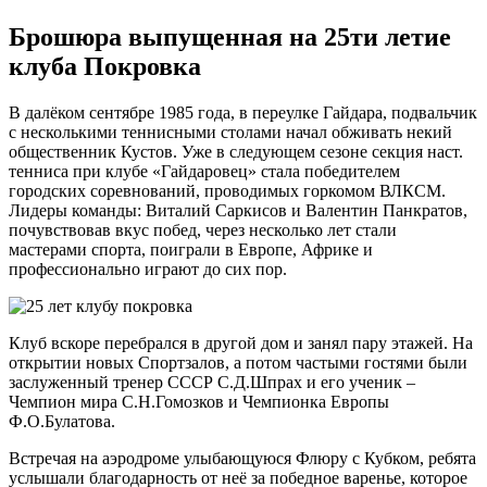
Брошюра выпущенная на 25ти летие
клуба Покровка
В далёком сентябре 1985 года, в переулке Гайдара, подвальчик
с несколькими теннисными столами начал обживать некий
общественник Кустов. Уже в следующем сезоне секция наст.
тенниса при клубе «Гайдаровец» стала победителем
городских соревнований, проводимых горкомом ВЛКСМ.
Лидеры команды: Виталий Саркисов и Валентин Панкратов,
почувствовав вкус побед, через несколько лет стали
мастерами спорта, поиграли в Европе, Африке и
профессионально играют до сих пор.
Клуб вскоре перебрался в другой дом и занял пару этажей. На
открытии новых Спортзалов, а потом частыми гостями были
заслуженный тренер СССР С.Д.Шпрах и его ученик –
Чемпион мира С.Н.Гомозков и Чемпионка Европы
Ф.О.Булатова.
Встречая на аэродроме улыбающуюся Флюру с Кубком, ребята
услышали благодарность от неё за победное варенье, которое