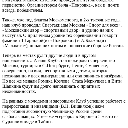
первенство. Организатором была «Покровка», как и, почти
всегда, победителем.
Также, уже под флагом Москомспорта, в 2-х тысячные годы
наш клуб проводил Спартакиады Москвы «Спорт для всех»,
«Московский двор – спортивный двор» и удачно на них
выступал. О приличном уровне тех соревнований говорят
фамилии Т.Гарновой(из «Покровки») и А.Блажно(из
«Малахита»), попавших потом в юношеские сборные России.
Теперь на местах рулят другие люди и в другом
направлении… А наш Клуб стал шокировать первенство
Москвы, турниры в С-Петербурге, Пензе, Смоленске,
совершенно, на вид, неспортивными детьми, которые
неожиданно у всех выигрывали или становились призёрами.
Но всё же медали Ромика Козлова, Стаса Меркушева и Вити
Шапкина будут им долго напоминать о приятных
неожиданностях.
На равных с молодыми и здоровыми Клуб успешно работает с
переростками и инвалидами (В.Н. Вишняков); даже
подготовил абсолютную Чемпионку России среди
слабослышащих. У неё же «серебро» в Европе и 5 место на
Сурдолимпиаде в Тайпее.