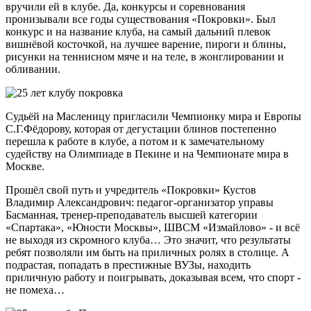
вручили ей в клубе. Да, конкурсы и соревнования
пронизывали все годы существования «Покровки». Был
конкурс и на название клуба, на самый дальний плевок
вишнёвой косточкой, на лучшее варение, пироги и блины,
рисунки на теннисном мяче и на теле, в жонглировании и
обливании.
Судьёй на Масленицу пригласили Чемпионку мира и Европы
С.Г.Фёдорову, которая от дегустации блинов постепенно
перешла к работе в клубе, а потом и к замечательному
судейству на Олимпиаде в Пекине и на Чемпионате мира в
Москве.
Прошёл свой путь и учредитель «Покровки» Кустов
Владимир Александрович: педагог-организатор управы
Басманная, тренер-преподаватель высшей категории
«Спартака», «Юности Москвы», ШВСМ «Измайлово» - и всё
не выходя из скромного клуба… Это значит, что результаты
ребят позволяли им быть на приличных ролях в столице. А
подрастая, попадать в престижные ВУЗы, находить
приличную работу и поигрывать, доказывая всем, что спорт -
не помеха…